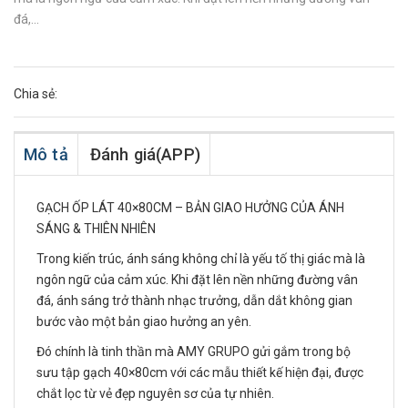
đá,...
Chia sẻ:
Mô tả
Đánh giá(APP)
GẠCH ỐP LÁT 40×80CM – BẢN GIAO HƯỞNG CỦA ÁNH
SÁNG & THIÊN NHIÊN
Trong kiến trúc, ánh sáng không chỉ là yếu tố thị giác mà là
ngôn ngữ của cảm xúc. Khi đặt lên nền những đường vân
đá, ánh sáng trở thành nhạc trưởng, dẫn dắt không gian
bước vào một bản giao hưởng an yên.
Đó chính là tinh thần mà AMY GRUPO gửi gắm trong bộ
sưu tập gạch 40×80cm với các mẫu thiết kế hiện đại, được
chắt lọc từ vẻ đẹp nguyên sơ của tự nhiên.