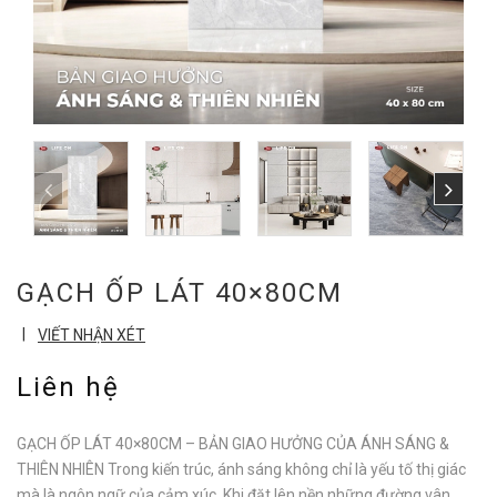
GẠCH ỐP LÁT 40×80CM
|
VIẾT NHẬN XÉT
Liên hệ
GẠCH ỐP LÁT 40×80CM – BẢN GIAO HƯỞNG CỦA ÁNH SÁNG &
THIÊN NHIÊN Trong kiến trúc, ánh sáng không chỉ là yếu tố thị giác
mà là ngôn ngữ của cảm xúc. Khi đặt lên nền những đường vân