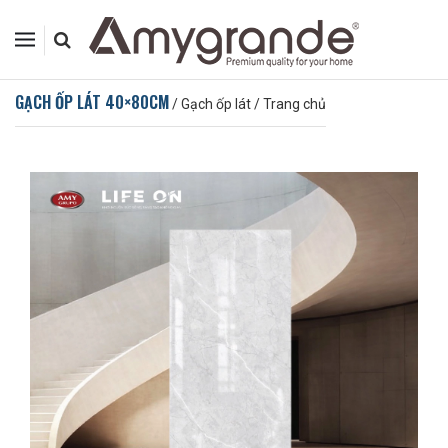
GẠCH ỐP LÁT 40×80CM
/
Gạch ốp lát
/
Trang chủ