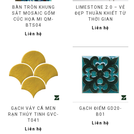
BÀN TRÒN KHUNG
LIMESTONE 2.0 – VẺ
SẮT MOSAIC GỐM
ĐẸP THUẦN KHIẾT TỪ
CÚC HỌA MI QM-
THỜI GIAN
BTS04
Liên hệ
Liên hệ
GẠCH VẢY CÁ MEN
GẠCH ĐIỂM GD20-
RẠN THỦY TINH GVC-
B01
T041
Liên hệ
Liên hệ