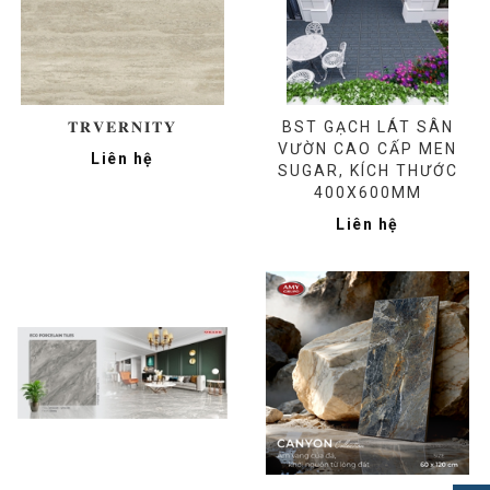
𝐓𝐑𝐕𝐄𝐑𝐍𝐈𝐓𝐘
BST GẠCH LÁT SÂN
VƯỜN CAO CẤP MEN
Liên hệ
SUGAR, KÍCH THƯỚC
400X600MM
Liên hệ