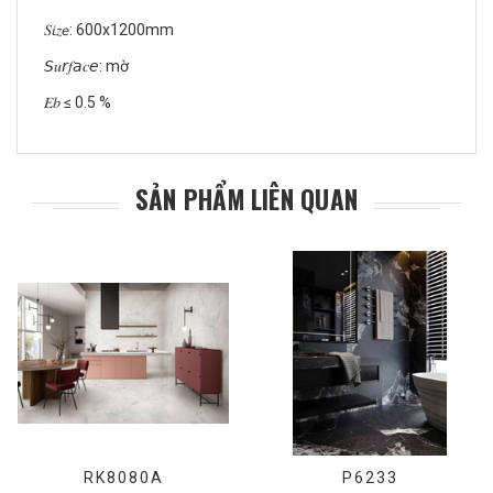
𝑆𝘪𝑧𝘦: 600x1200mm
𝘚𝑢𝘳𝑓𝘢𝑐𝘦: mờ
𝐸𝑏 ≤ 0.5 %
SẢN PHẨM LIÊN QUAN
RK8080A
P6233