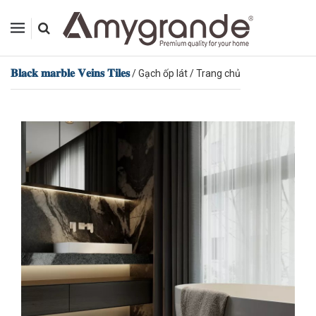
𝐁𝐥𝐚𝐜𝐤 𝐦𝐚𝐫𝐛𝐥𝐞 𝐕𝐞𝐢𝐧𝐬 𝐓𝐢𝐥𝐞𝐬
/
Gạch ốp lát
/
Trang chủ