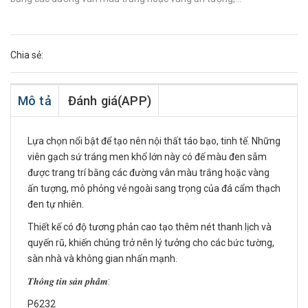
Chia sẻ:
Mô tả
Đánh giá(APP)
Lựa chọn nổi bật để tạo nên nội thất táo bạo, tinh tế. Những
viên gạch sứ tráng men khổ lớn này có đế màu đen sẫm
được trang trí bằng các đường vân màu trắng hoặc vàng
ấn tượng, mô phỏng vẻ ngoài sang trọng của đá cẩm thạch
đen tự nhiên.
Thiết kế có độ tương phản cao tạo thêm nét thanh lịch và
quyến rũ, khiến chúng trở nên lý tưởng cho các bức tường,
sàn nhà và không gian nhấn mạnh.
𝑻𝒉𝒐̂𝒏𝒈 𝒕𝒊𝒏 𝒔𝒂̉𝒏 𝒑𝒉𝒂̂̉𝒎:
P6232