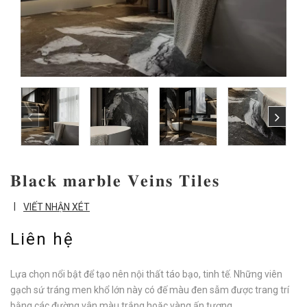
𝐁𝐥𝐚𝐜𝐤 𝐦𝐚𝐫𝐛𝐥𝐞 𝐕𝐞𝐢𝐧𝐬 𝐓𝐢𝐥𝐞𝐬
|
VIẾT NHẬN XÉT
Liên hệ
Lựa chọn nổi bật để tạo nên nội thất táo bạo, tinh tế. Những viên
gạch sứ tráng men khổ lớn này có đế màu đen sẫm được trang trí
bằng các đường vân màu trắng hoặc vàng ấn tượng,...